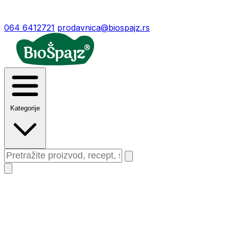
064 6412721
prodavnica@biospajz.rs
Kategorije