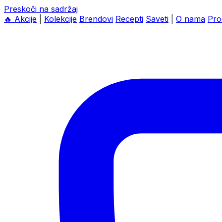
Preskoči na sadržaj
🔥
Akcije
|
Kolekcije
Brendovi
Recepti
Saveti
|
O nama
Pro