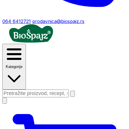
064 6412721
prodavnica@biospajz.rs
Kategorije