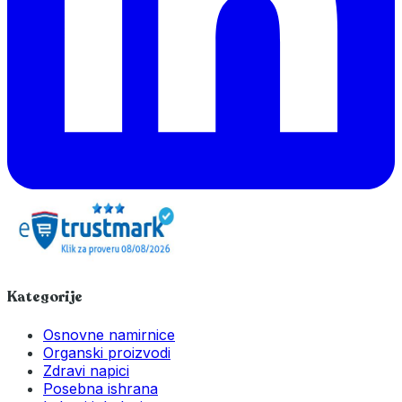
Kategorije
Osnovne namirnice
Organski proizvodi
Zdravi napici
Posebna ishrana