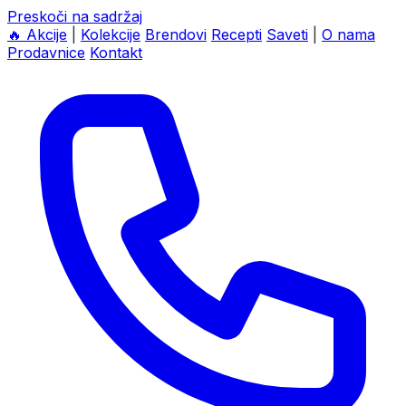
Preskoči na sadržaj
🔥
Akcije
|
Kolekcije
Brendovi
Recepti
Saveti
|
O nama
Prodavnice
Kontakt