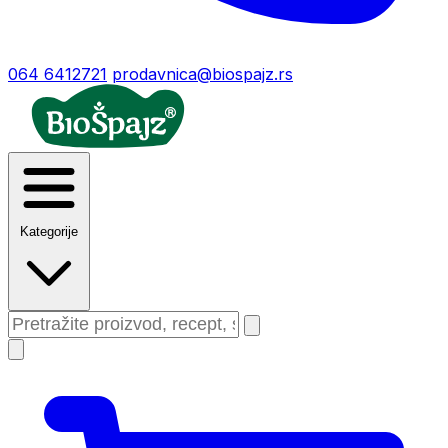
064 6412721
prodavnica@biospajz.rs
Kategorije