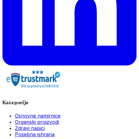
Kategorije
Osnovne namirnice
Organski proizvodi
Zdravi napici
Posebna ishrana