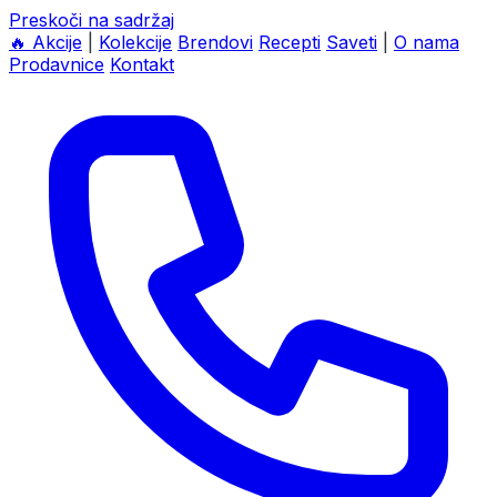
Preskoči na sadržaj
🔥
Akcije
|
Kolekcije
Brendovi
Recepti
Saveti
|
O nama
Prodavnice
Kontakt