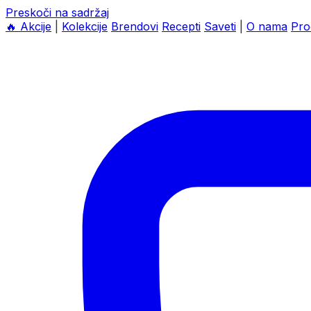
Preskoči na sadržaj
🔥
Akcije
|
Kolekcije
Brendovi
Recepti
Saveti
|
O nama
Pro