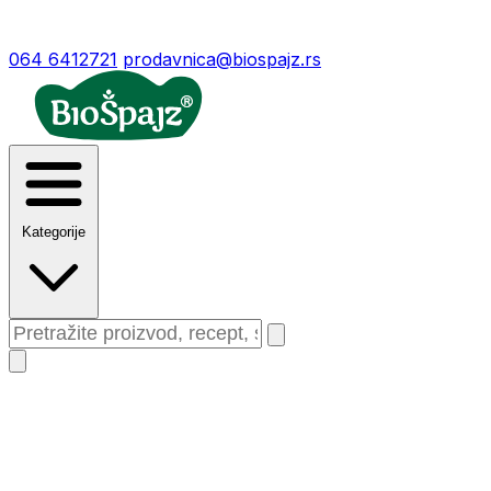
064 6412721
prodavnica@biospajz.rs
Kategorije