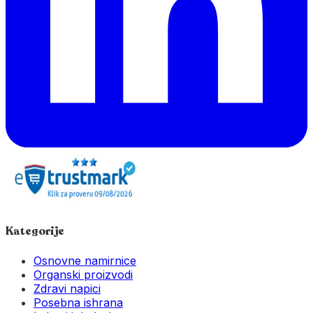
Kategorije
Osnovne namirnice
Organski proizvodi
Zdravi napici
Posebna ishrana