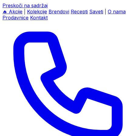
Preskoči na sadržaj
🔥
Akcije
|
Kolekcije
Brendovi
Recepti
Saveti
|
O nama
Prodavnice
Kontakt