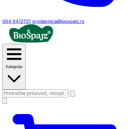
064 6412721
prodavnica@biospajz.rs
Kategorije