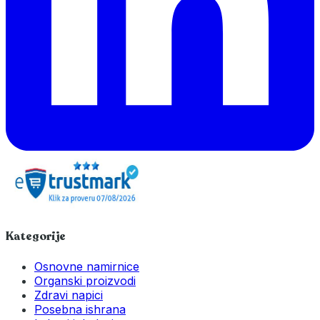
Kategorije
Osnovne namirnice
Organski proizvodi
Zdravi napici
Posebna ishrana