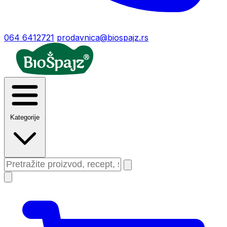
064 6412721
prodavnica@biospajz.rs
Kategorije