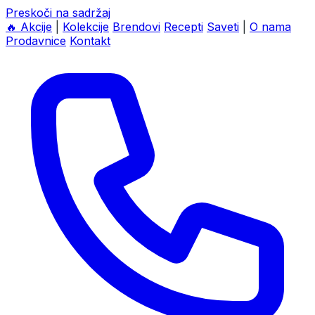
Preskoči na sadržaj
🔥
Akcije
|
Kolekcije
Brendovi
Recepti
Saveti
|
O nama
Prodavnice
Kontakt