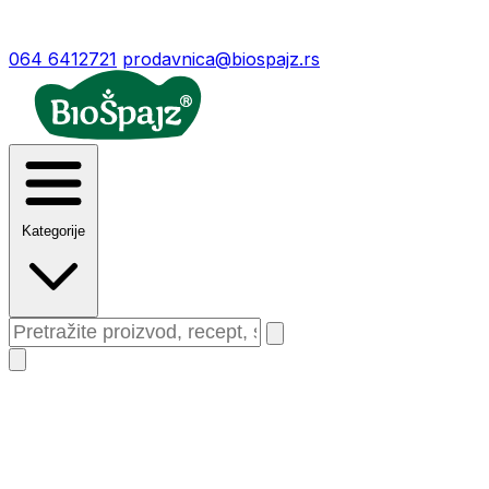
064 6412721
prodavnica@biospajz.rs
Kategorije