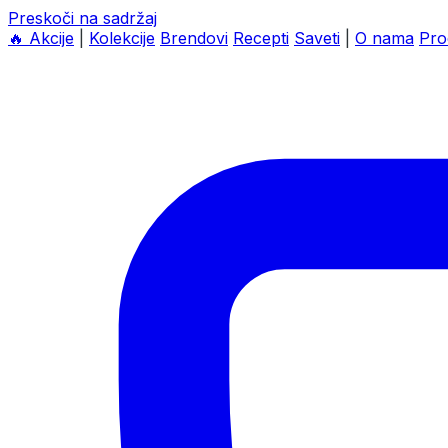
Preskoči na sadržaj
🔥
Akcije
|
Kolekcije
Brendovi
Recepti
Saveti
|
O nama
Pro