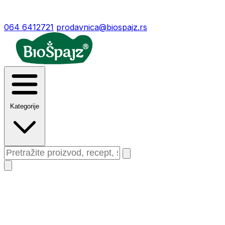
064 6412721
prodavnica@biospajz.rs
Kategorije