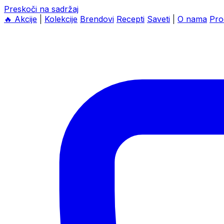
Preskoči na sadržaj
🔥
Akcije
|
Kolekcije
Brendovi
Recepti
Saveti
|
O nama
Pro