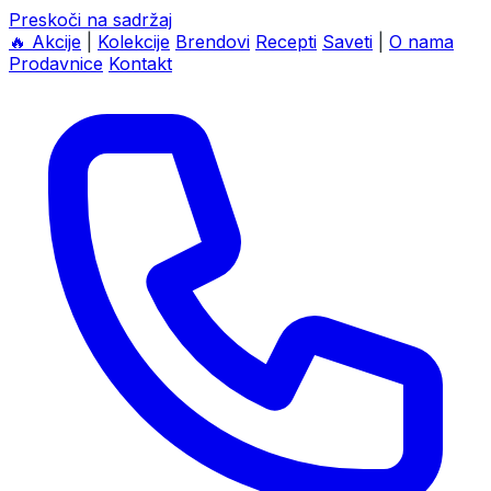
Preskoči na sadržaj
🔥
Akcije
|
Kolekcije
Brendovi
Recepti
Saveti
|
O nama
Prodavnice
Kontakt