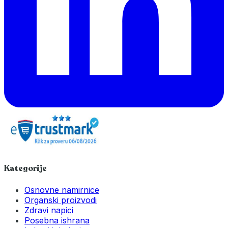
Kategorije
Osnovne namirnice
Organski proizvodi
Zdravi napici
Posebna ishrana