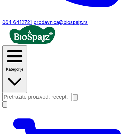
064 6412721
prodavnica@biospajz.rs
Kategorije