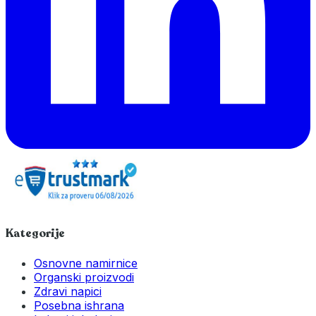
Kategorije
Osnovne namirnice
Organski proizvodi
Zdravi napici
Posebna ishrana