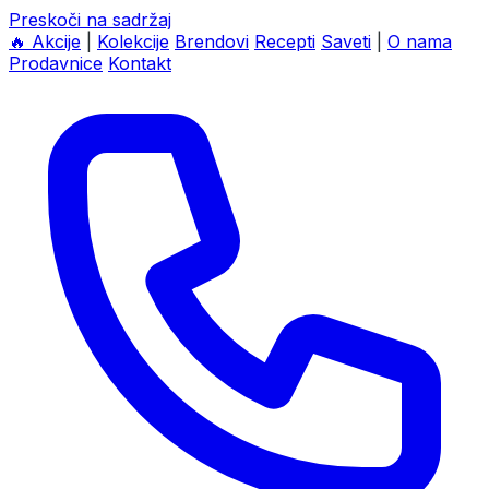
Preskoči na sadržaj
🔥
Akcije
|
Kolekcije
Brendovi
Recepti
Saveti
|
O nama
Prodavnice
Kontakt