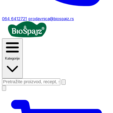
064 6412721
prodavnica@biospajz.rs
Kategorije