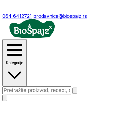
064 6412721
prodavnica@biospajz.rs
Kategorije