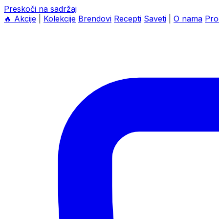
Preskoči na sadržaj
🔥
Akcije
|
Kolekcije
Brendovi
Recepti
Saveti
|
O nama
Pro