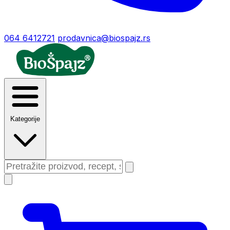
064 6412721
prodavnica@biospajz.rs
Kategorije