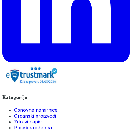
Kategorije
Osnovne namirnice
Organski proizvodi
Zdravi napici
Posebna ishrana