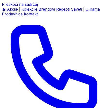
Preskoči na sadržaj
🔥
Akcije
|
Kolekcije
Brendovi
Recepti
Saveti
|
O nama
Prodavnice
Kontakt