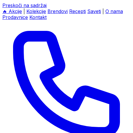
Preskoči na sadržaj
🔥
Akcije
|
Kolekcije
Brendovi
Recepti
Saveti
|
O nama
Prodavnice
Kontakt