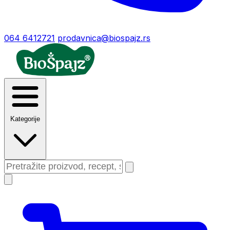
064 6412721
prodavnica@biospajz.rs
Kategorije