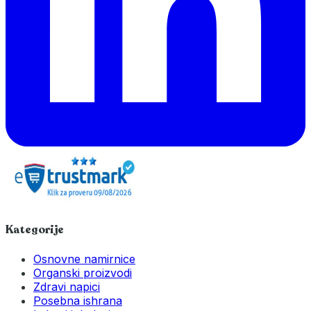
Kategorije
Osnovne namirnice
Organski proizvodi
Zdravi napici
Posebna ishrana