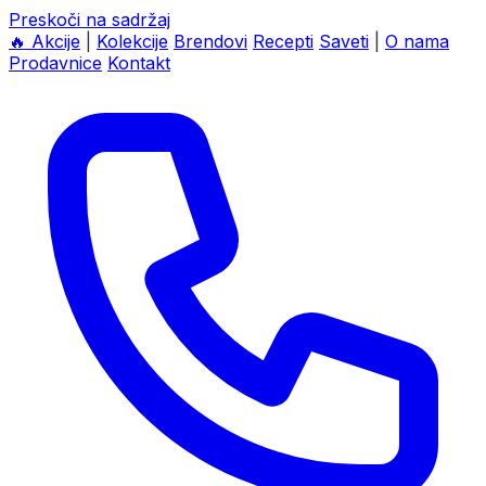
Preskoči na sadržaj
🔥
Akcije
|
Kolekcije
Brendovi
Recepti
Saveti
|
O nama
Prodavnice
Kontakt