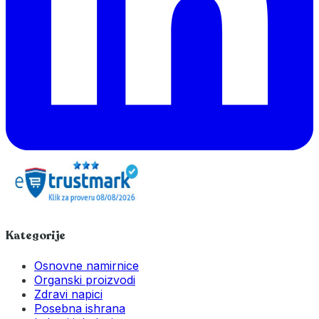
Kategorije
Osnovne namirnice
Organski proizvodi
Zdravi napici
Posebna ishrana