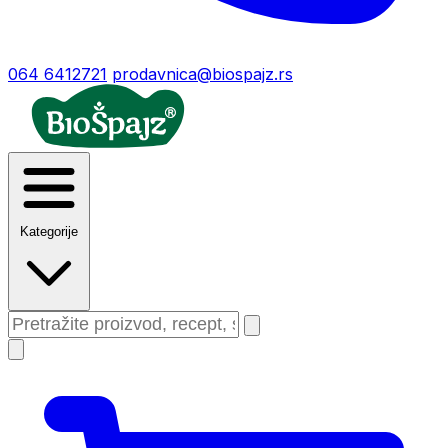
064 6412721
prodavnica@biospajz.rs
Kategorije