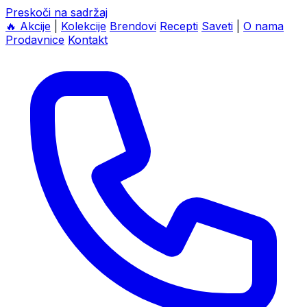
Preskoči na sadržaj
🔥
Akcije
|
Kolekcije
Brendovi
Recepti
Saveti
|
O nama
Prodavnice
Kontakt