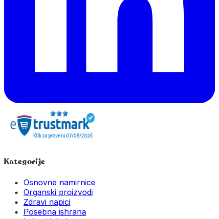
Kategorije
Osnovne namirnice
Organski proizvodi
Zdravi napici
Posebna ishrana