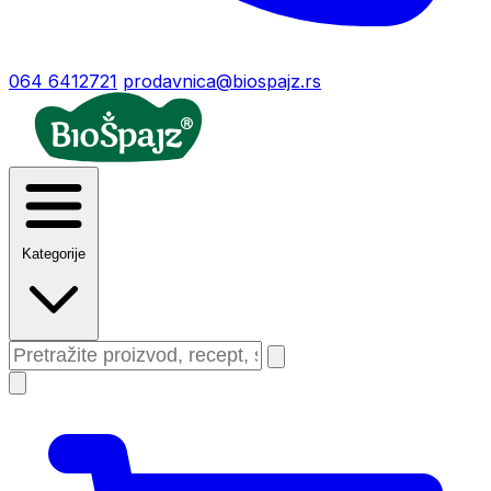
064 6412721
prodavnica@biospajz.rs
Kategorije