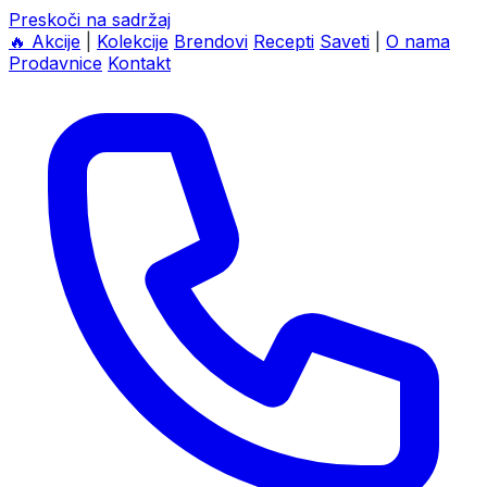
Preskoči na sadržaj
🔥
Akcije
|
Kolekcije
Brendovi
Recepti
Saveti
|
O nama
Prodavnice
Kontakt