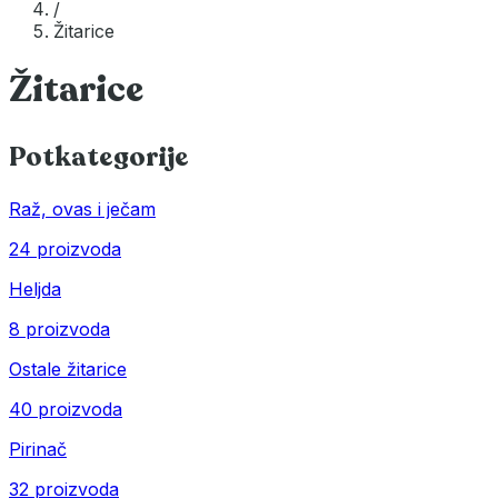
/
Žitarice
Žitarice
Potkategorije
Raž, ovas i ječam
24 proizvoda
Heljda
8 proizvoda
Ostale žitarice
40 proizvoda
Pirinač
32 proizvoda