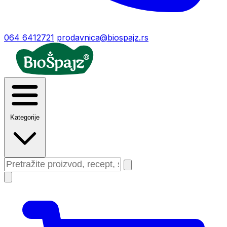
064 6412721
prodavnica@biospajz.rs
Kategorije