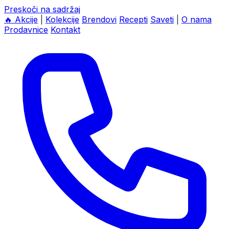
Preskoči na sadržaj
🔥
Akcije
|
Kolekcije
Brendovi
Recepti
Saveti
|
O nama
Prodavnice
Kontakt