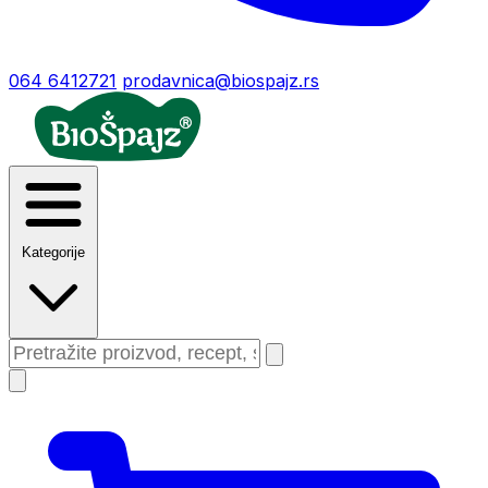
064 6412721
prodavnica@biospajz.rs
Kategorije