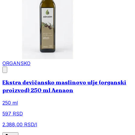
ORGANSKO
Ekstra devičansko maslinovo ulje (organski
proizvod) 250 ml Aenaon
250 ml
597 RSD
2.388,00 RSD/l