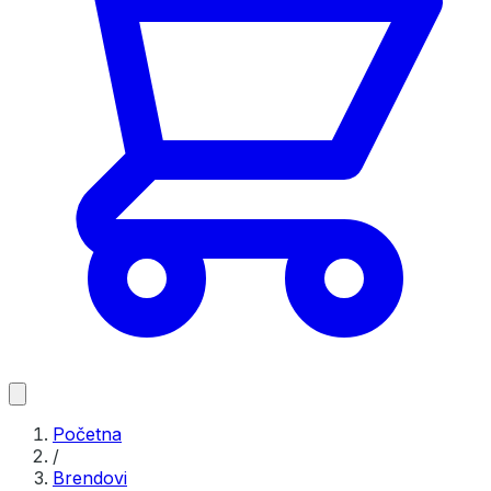
Početna
/
Brendovi