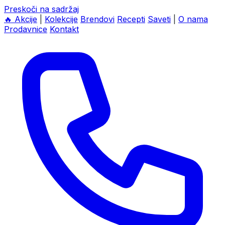
Preskoči na sadržaj
🔥
Akcije
|
Kolekcije
Brendovi
Recepti
Saveti
|
O nama
Prodavnice
Kontakt