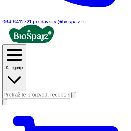
064 6412721
prodavnica@biospajz.rs
Kategorije