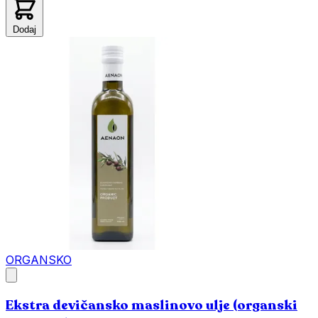
Dodaj
ORGANSKO
Ekstra devičansko maslinovo ulje (organski