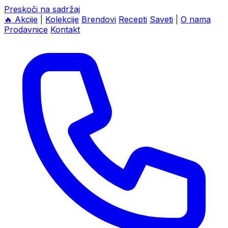
Preskoči na sadržaj
🔥
Akcije
|
Kolekcije
Brendovi
Recepti
Saveti
|
O nama
Prodavnice
Kontakt