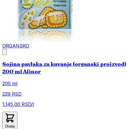
ORGANSKO
Sojina pavlaka za kuvanje (organski proizvod)
200 ml Alinor
200 ml
229 RSD
1.145,00 RSD/l
Dodaj