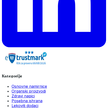
Kategorije
Osnovne namirnice
Organski proizvodi
Zdravi napici
Posebna ishrana
Lekoviti dodaci