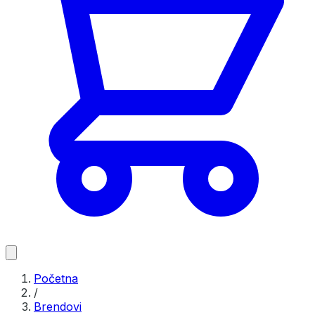
Početna
/
Brendovi