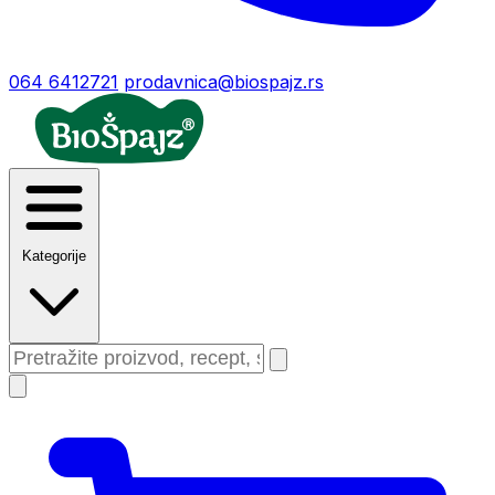
064 6412721
prodavnica@biospajz.rs
Kategorije