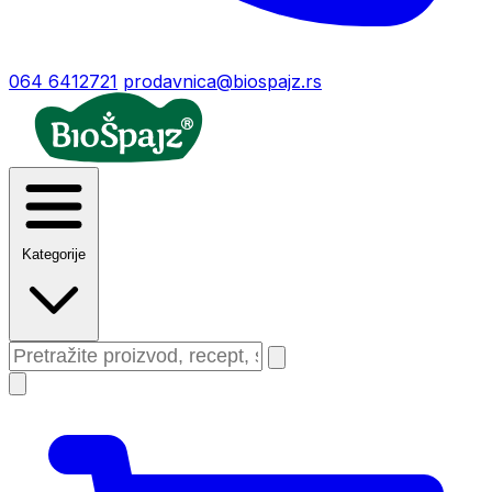
064 6412721
prodavnica@biospajz.rs
Kategorije