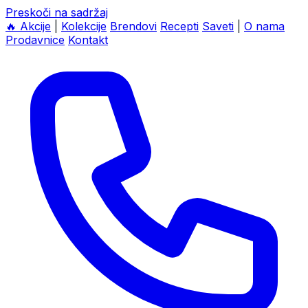
Preskoči na sadržaj
🔥
Akcije
|
Kolekcije
Brendovi
Recepti
Saveti
|
O nama
Prodavnice
Kontakt