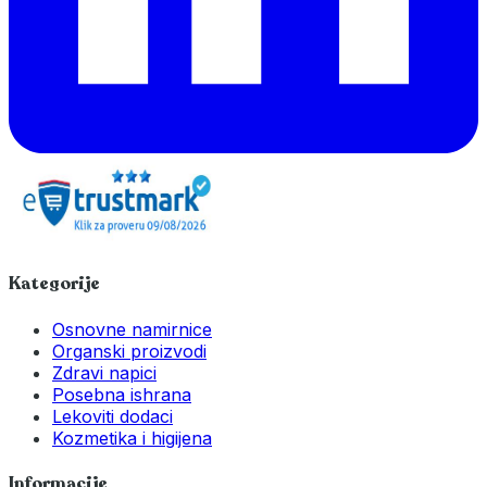
Kategorije
Osnovne namirnice
Organski proizvodi
Zdravi napici
Posebna ishrana
Lekoviti dodaci
Kozmetika i higijena
Informacije