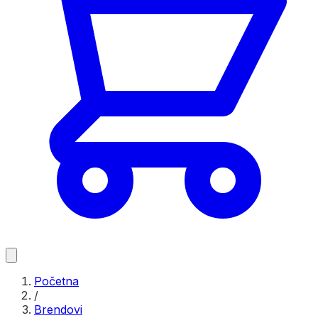
Početna
/
Brendovi