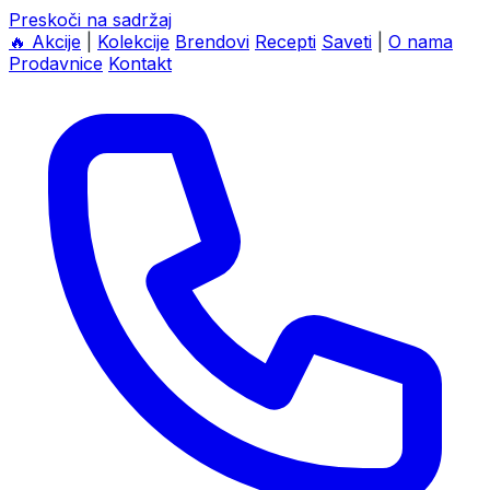
Preskoči na sadržaj
🔥
Akcije
|
Kolekcije
Brendovi
Recepti
Saveti
|
O nama
Prodavnice
Kontakt