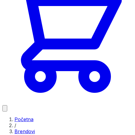
Početna
/
Brendovi