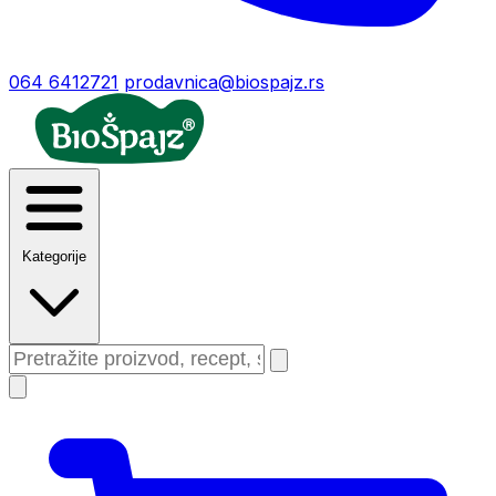
064 6412721
prodavnica@biospajz.rs
Kategorije