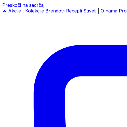
Preskoči na sadržaj
🔥
Akcije
|
Kolekcije
Brendovi
Recepti
Saveti
|
O nama
Pro