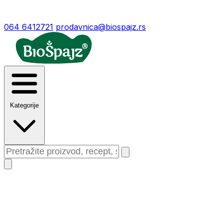
064 6412721
prodavnica@biospajz.rs
Kategorije