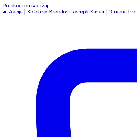
Preskoči na sadržaj
🔥
Akcije
|
Kolekcije
Brendovi
Recepti
Saveti
|
O nama
Pro