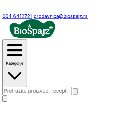
064 6412721
prodavnica@biospajz.rs
Kategorije