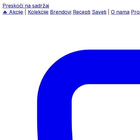
Preskoči na sadržaj
🔥
Akcije
|
Kolekcije
Brendovi
Recepti
Saveti
|
O nama
Pro