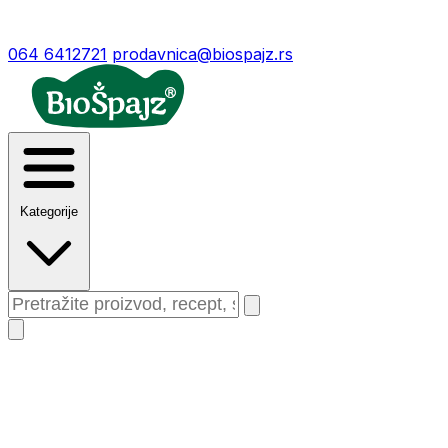
064 6412721
prodavnica@biospajz.rs
Kategorije