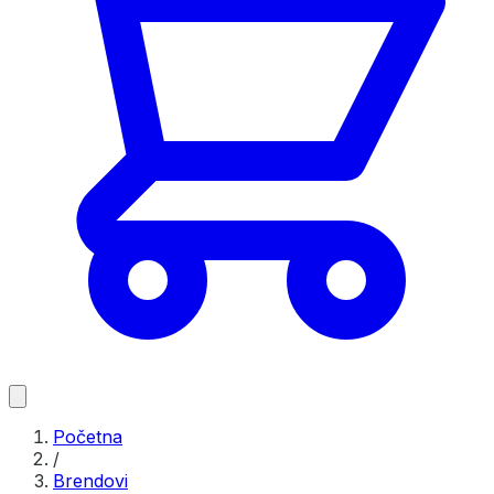
Početna
/
Brendovi