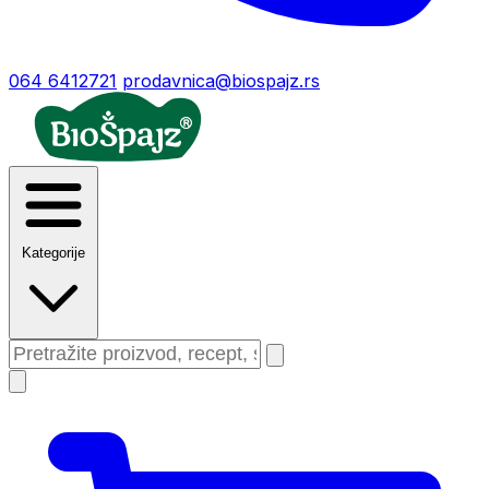
064 6412721
prodavnica@biospajz.rs
Kategorije