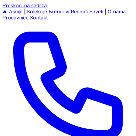
Preskoči na sadržaj
🔥
Akcije
|
Kolekcije
Brendovi
Recepti
Saveti
|
O nama
Prodavnice
Kontakt