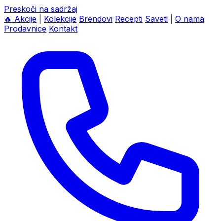
Preskoči na sadržaj
🔥
Akcije
|
Kolekcije
Brendovi
Recepti
Saveti
|
O nama
Prodavnice
Kontakt