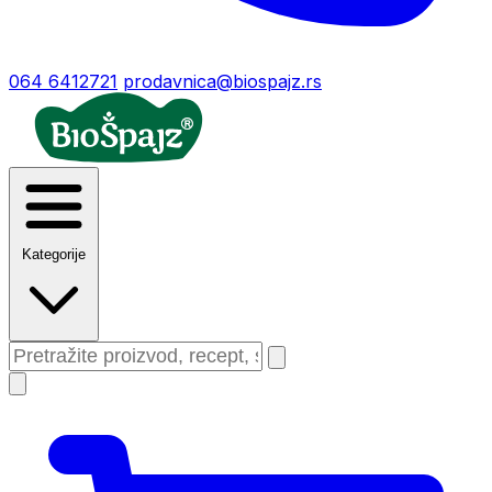
064 6412721
prodavnica@biospajz.rs
Kategorije