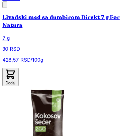
Livadski med sa đumbirom Direkt 7 g For
Natura
7 g
30 RSD
428,57 RSD/100g
Dodaj