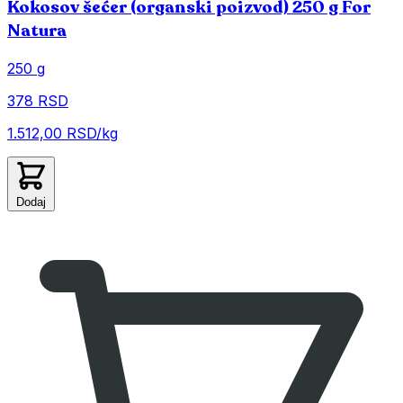
Kokosov šećer (organski poizvod) 250 g For
Natura
250 g
378 RSD
1.512,00 RSD/kg
Dodaj