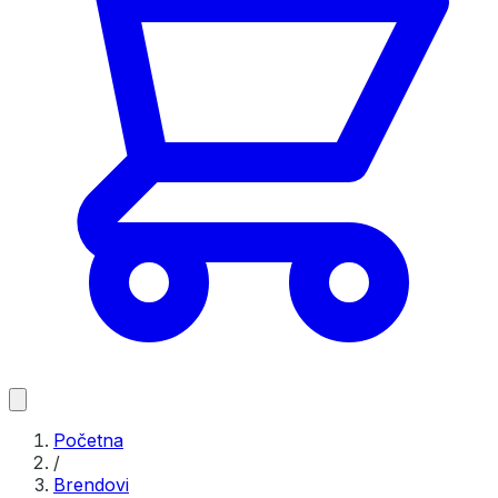
Početna
/
Brendovi