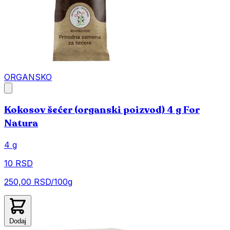
ORGANSKO
Kokosov šećer (organski poizvod) 4 g For
Natura
4 g
10 RSD
250,00 RSD/100g
Dodaj