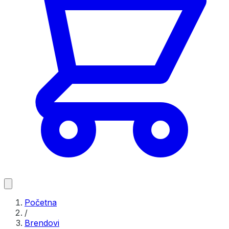
Početna
/
Brendovi