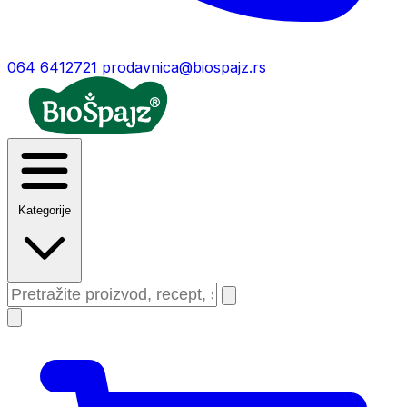
064 6412721
prodavnica@biospajz.rs
Kategorije