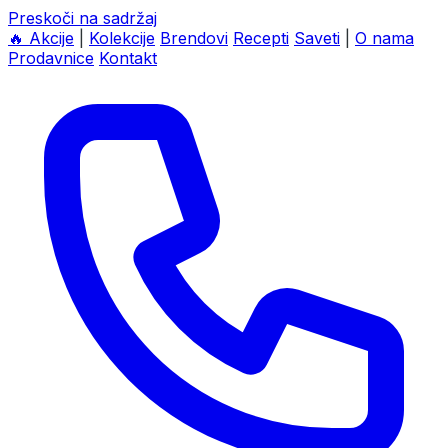
Preskoči na sadržaj
🔥
Akcije
|
Kolekcije
Brendovi
Recepti
Saveti
|
O nama
Prodavnice
Kontakt