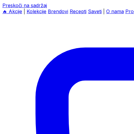
Preskoči na sadržaj
🔥
Akcije
|
Kolekcije
Brendovi
Recepti
Saveti
|
O nama
Pro