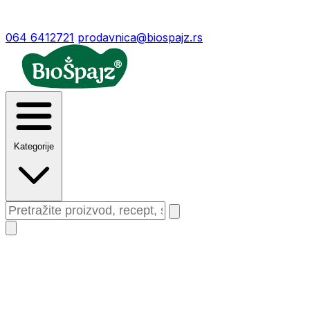
064 6412721
prodavnica@biospajz.rs
Kategorije