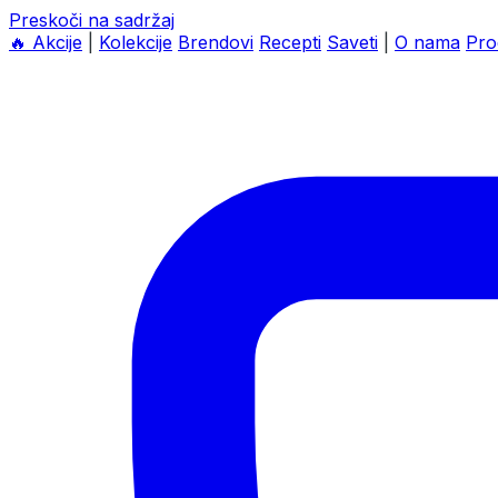
Preskoči na sadržaj
🔥
Akcije
|
Kolekcije
Brendovi
Recepti
Saveti
|
O nama
Pro