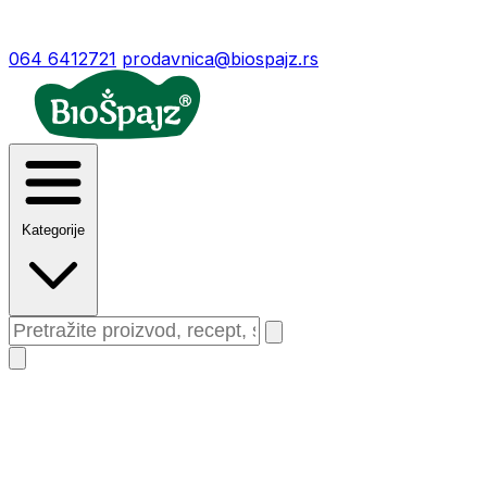
064 6412721
prodavnica@biospajz.rs
Kategorije