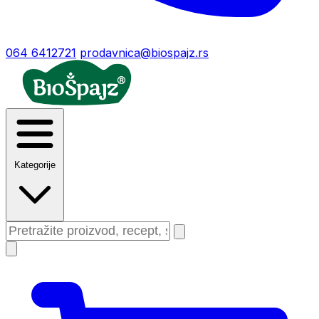
064 6412721
prodavnica@biospajz.rs
Kategorije