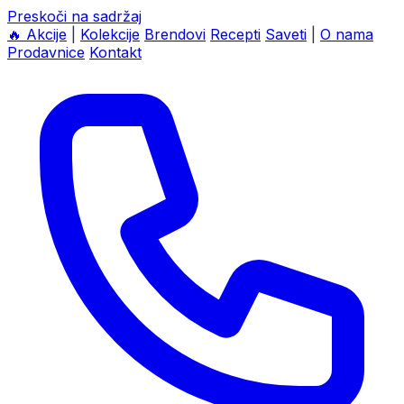
Preskoči na sadržaj
🔥
Akcije
|
Kolekcije
Brendovi
Recepti
Saveti
|
O nama
Prodavnice
Kontakt