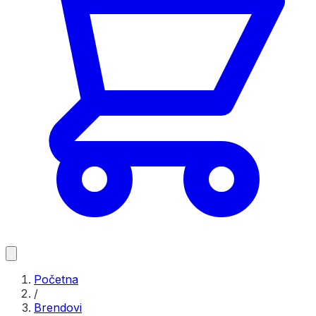
Početna
/
Brendovi