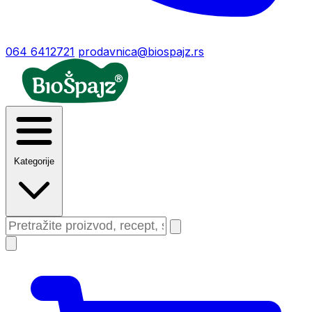
064 6412721
prodavnica@biospajz.rs
Kategorije