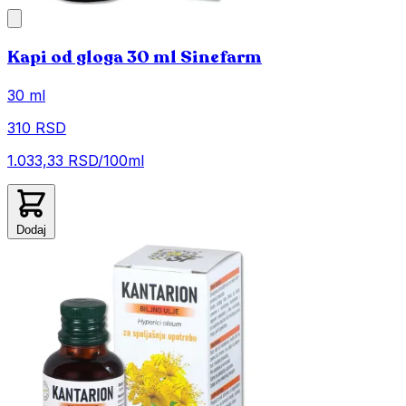
Kapi od gloga 30 ml Sinefarm
30 ml
310 RSD
1.033,33 RSD/100ml
Dodaj