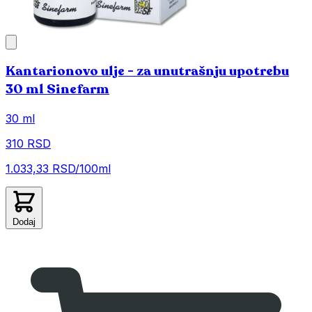
Kantarionovo ulje - za unutrašnju upotrebu
30 ml Sinefarm
30 ml
310 RSD
1.033,33 RSD/100ml
Dodaj