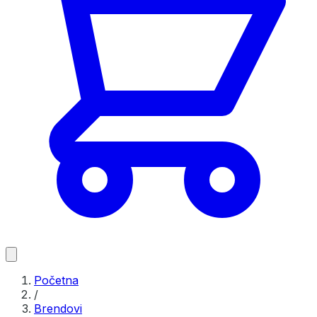
Početna
/
Brendovi