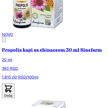
NOVO
Propolis kapi sa ehinaceom 30 ml Sinefarm
20 ml
363 RSD
1.815,00 RSD/100ml
Dodaj