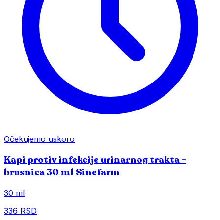
Očekujemo uskoro
Kapi protiv infekcije urinarnog trakta -
brusnica 30 ml Sinefarm
30 ml
336 RSD