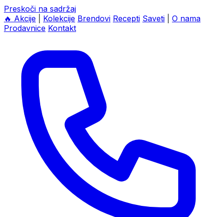
Preskoči na sadržaj
🔥
Akcije
|
Kolekcije
Brendovi
Recepti
Saveti
|
O nama
Prodavnice
Kontakt