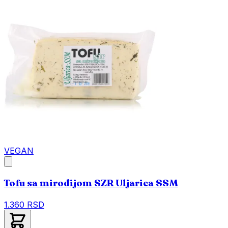
VEGAN
Tofu sa mirođijom SZR Uljarica SSM
1.360 RSD