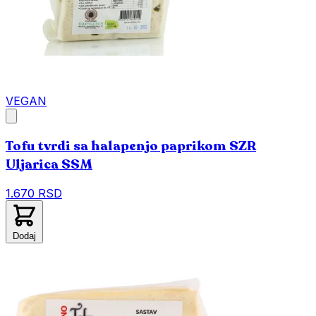
VEGAN
Tofu tvrdi sa halapenjo paprikom SZR
Uljarica SSM
1.670 RSD
Dodaj