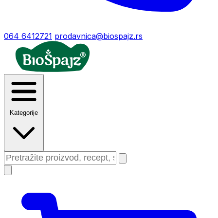
064 6412721
prodavnica@biospajz.rs
Kategorije