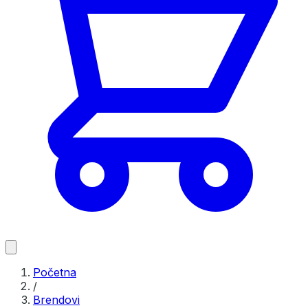
Početna
/
Brendovi