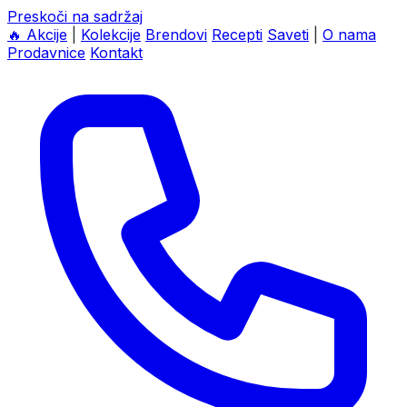
Preskoči na sadržaj
🔥
Akcije
|
Kolekcije
Brendovi
Recepti
Saveti
|
O nama
Prodavnice
Kontakt