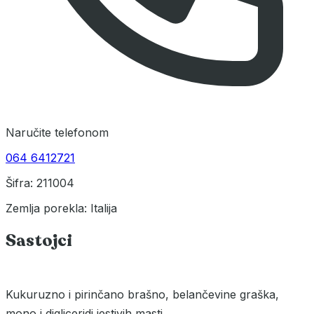
Naručite telefonom
064 6412721
Šifra: 211004
Zemlja porekla: Italija
Sastojci
Kukuruzno i pirinčano brašno, belančevine graška,
mono i digliceridi jestivih masti.