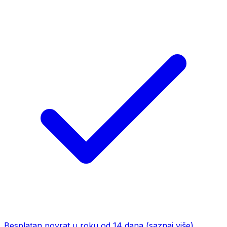
Besplatan povrat u roku od 14 dana
(saznaj više)