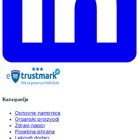
Kategorije
Osnovne namirnice
Organski proizvodi
Zdravi napici
Posebna ishrana
Lekoviti dodaci