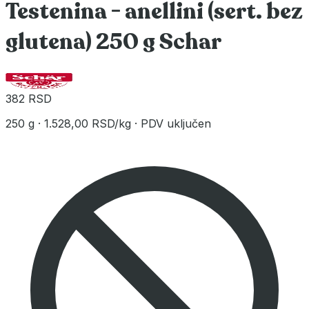
Testenina - anellini (sert. bez
glutena) 250 g Schar
382 RSD
250 g
·
1.528,00 RSD/kg
·
PDV uključen