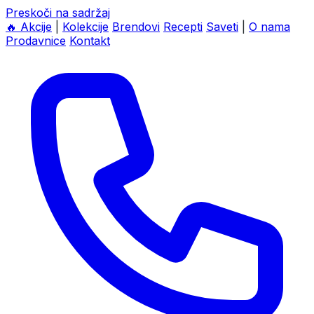
Preskoči na sadržaj
🔥
Akcije
|
Kolekcije
Brendovi
Recepti
Saveti
|
O nama
Prodavnice
Kontakt