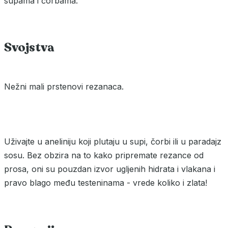
supama i čorbama.
Svojstva
Nežni mali prstenovi rezanaca.
Uživajte u aneliniju koji plutaju u supi, čorbi ili u paradajz
sosu. Bez obzira na to kako pripremate rezance od
prosa, oni su pouzdan izvor ugljenih hidrata i vlakana i
pravo blago među testeninama - vrede koliko i zlata!