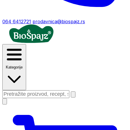
064 6412721
prodavnica@biospajz.rs
Kategorije