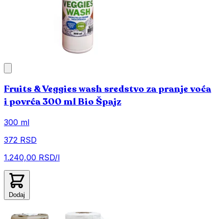
Fruits & Veggies wash sredstvo za pranje voća
i povrća 300 ml Bio Špajz
300 ml
372 RSD
1.240,00 RSD/l
Dodaj