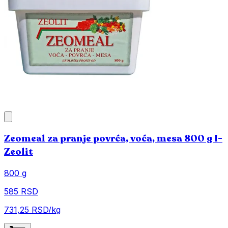
Zeomeal za pranje povrća, voća, mesa 800 g I-
Zeolit
800 g
585 RSD
731,25 RSD/kg