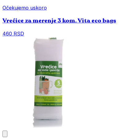
Očekujemo uskoro
Vrećice za merenje 3 kom. Vita eco bags
460 RSD