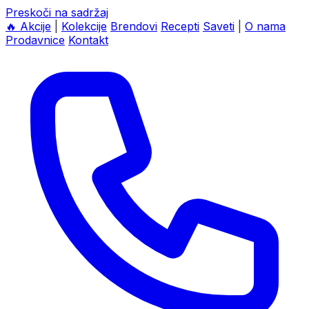
Preskoči na sadržaj
🔥
Akcije
|
Kolekcije
Brendovi
Recepti
Saveti
|
O nama
Prodavnice
Kontakt