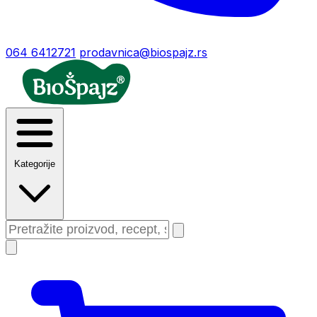
064 6412721
prodavnica@biospajz.rs
Kategorije