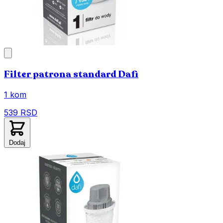
Filter patrona standard Dafi
1 kom
539 RSD
Dodaj