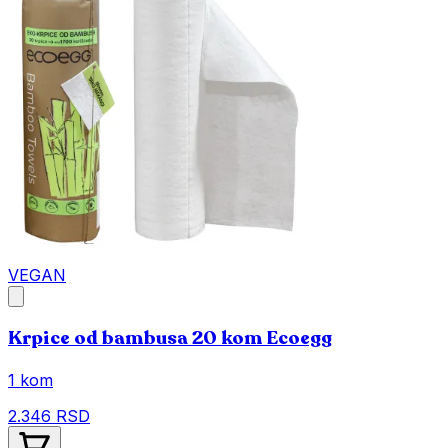
VEGAN
Krpice od bambusa 20 kom Ecoegg
1 kom
2.346 RSD