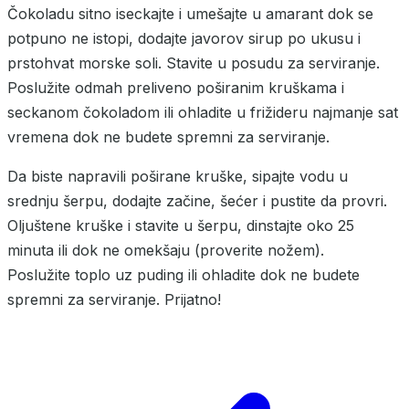
Čokoladu sitno iseckajte i umešajte u amarant dok se
potpuno ne istopi, dodajte javorov sirup po ukusu i
prstohvat morske soli. Stavite u posudu za serviranje.
Poslužite odmah preliveno poširanim kruškama i
seckanom čokoladom ili ohladite u frižideru najmanje sat
vremena dok ne budete spremni za serviranje.
Da biste napravili poširane kruške, sipajte vodu u
srednju šerpu, dodajte začine, šećer i pustite da provri.
Oljuštene kruške i stavite u šerpu, dinstajte oko 25
minuta ili dok ne omekšaju (proverite nožem).
Poslužite toplo uz puding ili ohladite dok ne budete
spremni za serviranje. Prijatno!