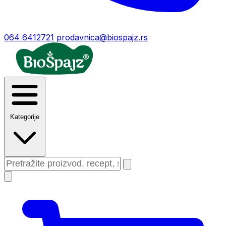
064 6412721
prodavnica@biospajz.rs
Kategorije