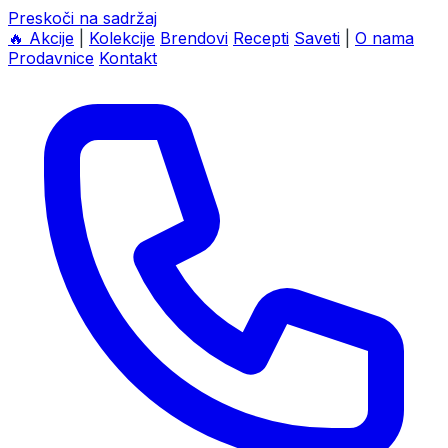
Preskoči na sadržaj
🔥
Akcije
|
Kolekcije
Brendovi
Recepti
Saveti
|
O nama
Prodavnice
Kontakt