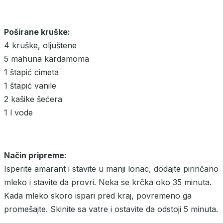
Poširane kruške:
4 kruške, oljuštene
5 mahuna kardamoma
1 štapić cimeta
1 štapić vanile
2 kašike šećera
1 l vode
Način pripreme:
Isperite amarant i stavite u manji lonac, dodajte pirinčano
mleko i stavite da provri. Neka se krčka oko 35 minuta.
Kada mleko skoro ispari pred kraj, povremeno ga
promešajte. Skinite sa vatre i ostavite da odstoji 5 minuta.