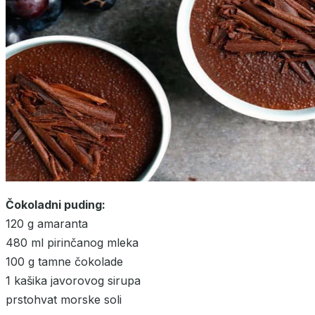
Čokoladni puding:
120 g amaranta
480 ml pirinčanog mleka
100 g tamne čokolade
1 kašika javorovog sirupa
prstohvat morske soli