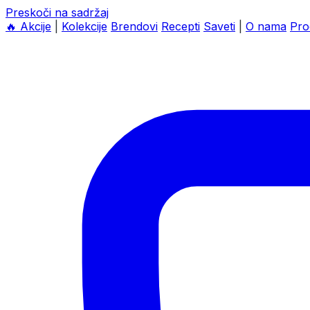
Preskoči na sadržaj
🔥
Akcije
|
Kolekcije
Brendovi
Recepti
Saveti
|
O nama
Pro