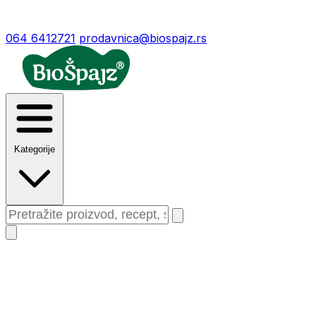
064 6412721
prodavnica@biospajz.rs
Kategorije