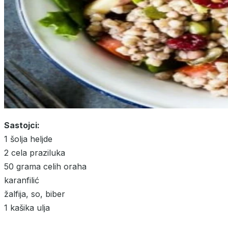
Sastojci:
1 šolja heljde
2 cela praziluka
50 grama celih oraha
karanfilić
žalfija, so, biber
1 kašika ulja