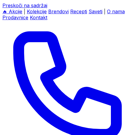
Preskoči na sadržaj
🔥
Akcije
|
Kolekcije
Brendovi
Recepti
Saveti
|
O nama
Prodavnice
Kontakt