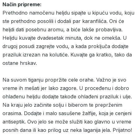
Način pripreme:
Prethodno namočenu heljdu sipajte u kipuću vodu, koju
ste prethodno posolili i dodali par karanfilića. Oni će
heljdi dati posebnu aromu, a biće lakše probavljiva.
Heljdu kuvajte dvadesetak minuta, dok ne omekša. U
drugoj posudi zagrejte vodu, a kada proključa dodajte
praziluk izrezan na kolutiće. Kuvajte ga kratko, tako da
ostane hrskav.
Na suvom tiganju propržite cele orahe. Važno je svo
vreme ih mešati jer lako zagore. U proceđenu i dobro
ohlađenu heljdu dodajte takođe ohlađeni praziluk i ulje.
Na kraju jelo začinite solju i biberom te preprženim
orasima. Dodajte i malo sasušene žalfije, koja je cenjeni
antiseptik. Ovo jelo se može služiti kao glavno u vreme
posnih dana ili kao prilog uz neka laganija jela. Prijatno!