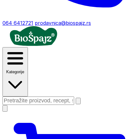
064 6412721
prodavnica@biospajz.rs
Kategorije