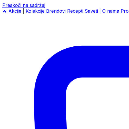
Preskoči na sadržaj
🔥
Akcije
|
Kolekcije
Brendovi
Recepti
Saveti
|
O nama
Pro