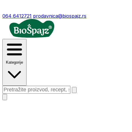
064 6412721
prodavnica@biospajz.rs
Kategorije