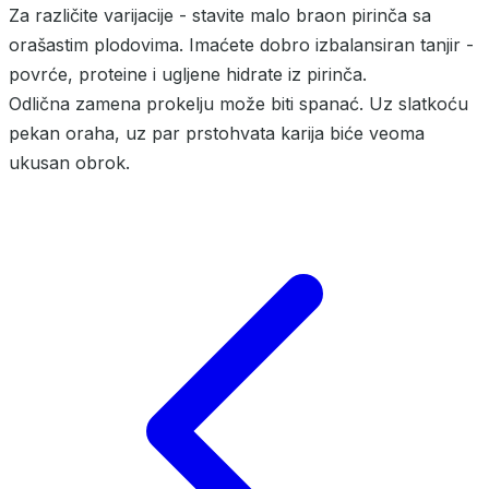
Za različite varijacije - stavite malo braon pirinča sa
orašastim plodovima. Imaćete dobro izbalansiran tanjir -
povrće, proteine i ugljene hidrate iz pirinča.
Odlična zamena prokelju može biti spanać. Uz slatkoću
pekan oraha, uz par prstohvata karija biće veoma
ukusan obrok.