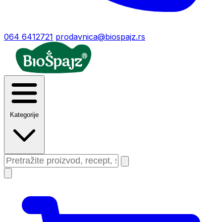
064 6412721
prodavnica@biospajz.rs
Kategorije