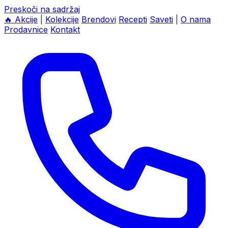
Preskoči na sadržaj
🔥
Akcije
|
Kolekcije
Brendovi
Recepti
Saveti
|
O nama
Prodavnice
Kontakt