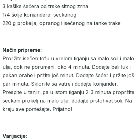
3 kašike šećera od trske sitnog zrna
1/4 šolje korijandera, seckanog
220 g prokelja, opranog i isečenog na tanke trake
Način pripreme:
Proržite isečen tofu u vrelom tiganju sa malo soli i malo
ulja, dok ne porumeni, oko 4 minuta. Dodajte beli luk i
pekan orahe i pržite još minut. Dodajte šećer i pržite još
par minuta. Sklonite sa vatre i dodajte korijander.
Prespite u tanjir, pa u istom tiganju 2-3 minuta propržite
seckani prokelj na malo ulja, dodajte prstohvat soli. Na
kraju sve pomešajte. Prijatno!
Varijacije: