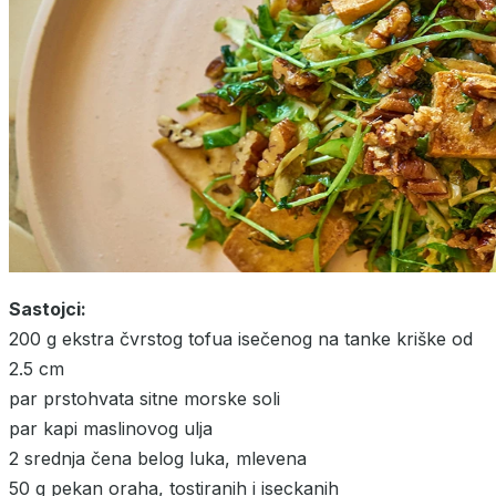
Sastojci:
200 g ekstra čvrstog tofua isečenog na tanke kriške od
2.5 cm
par prstohvata sitne morske soli
par kapi maslinovog ulja
2 srednja čena belog luka, mlevena
50 g pekan oraha, tostiranih i iseckanih