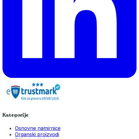
Kategorije
Osnovne namirnice
Organski proizvodi