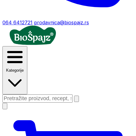
064 6412721
prodavnica@biospajz.rs
Kategorije