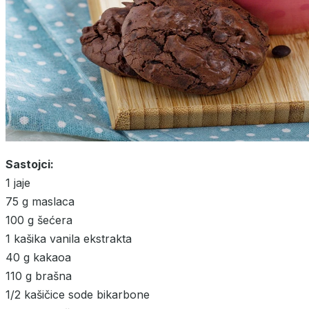
Sastojci:
1 jaje
75 g maslaca
100 g šećera
1 kašika vanila ekstrakta
40 g kakaoa
110 g brašna
1/2 kašičice sode bikarbone