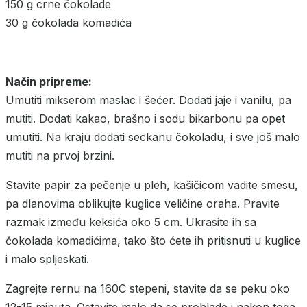
150 g crne čokolade
30 g čokolada komadića
Način pripreme:
Umutiti mikserom maslac i šećer. Dodati jaje i vanilu, pa
mutiti. Dodati kakao, brašno i sodu bikarbonu pa opet
umutiti. Na kraju dodati seckanu čokoladu, i sve još malo
mutiti na prvoj brzini.
Stavite papir za pečenje u pleh, kašičicom vadite smesu,
pa dlanovima oblikujte kuglice veličine oraha. Pravite
razmak između keksića oko 5 cm. Ukrasite ih sa
čokolada komadićima, tako što ćete ih pritisnuti u kuglice
i malo spljeskati.
Zagrejte rernu na 160C stepeni, stavite da se peku oko
12-15 minuta. Ostavite malo da se prohlade i nakon toga