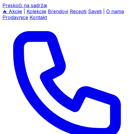
Preskoči na sadržaj
🔥
Akcije
|
Kolekcije
Brendovi
Recepti
Saveti
|
O nama
Prodavnice
Kontakt