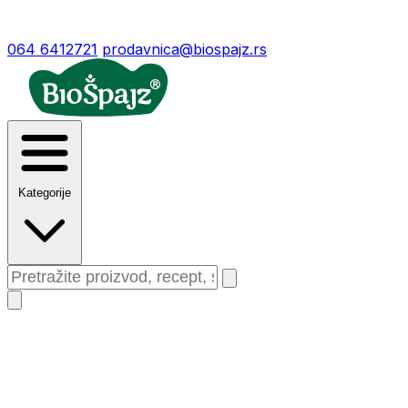
064 6412721
prodavnica@biospajz.rs
Kategorije