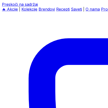
Preskoči na sadržaj
🔥
Akcije
|
Kolekcije
Brendovi
Recepti
Saveti
|
O nama
Pro