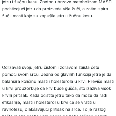
jetru i žučnu kesu. Znatno ubrzava metabolizam MASTI
podsticajući jetru da proizvede više žuči, a zatim ispira
žuč i masti koje su zapušile jetru i žučnu kesu.
Održavati svoju jetru čistom i zdravom zaista ćete
pomoći svom srcu. Jedna od glavnih funkcija jetre je da
balansira količinu masti i holesterola u krvi. Previše masti
u krvi prouzorkuje da krv bude gušća, što izaziva visok
krvni pritisak. Kada očistite jetru tako da može da radi
efikasnije, masti i holesterol u krvi će se vratiti u
ravnotežu, olakšavajući pritisak na srce. To je razlog