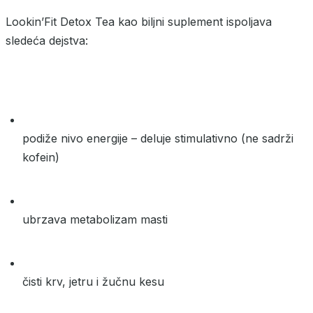
Lookin’Fit Detox Tea kao biljni suplement ispoljava
sledeća dejstva:
podiže nivo energije – deluje stimulativno (ne sadrži
kofein)
ubrzava metabolizam masti
čisti krv, jetru i žučnu kesu