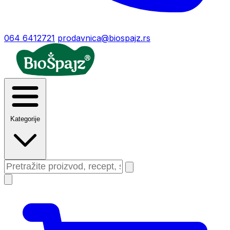
064 6412721
prodavnica@biospajz.rs
Kategorije