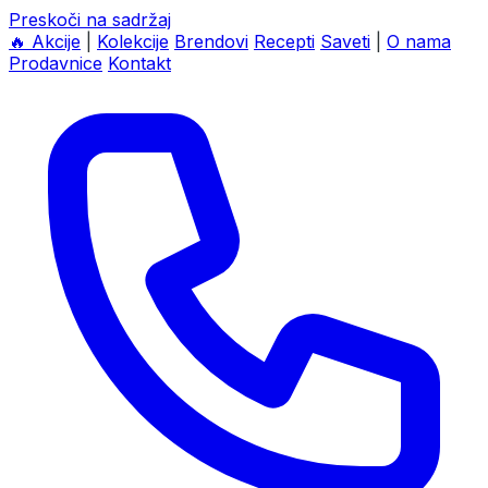
Preskoči na sadržaj
🔥
Akcije
|
Kolekcije
Brendovi
Recepti
Saveti
|
O nama
Prodavnice
Kontakt