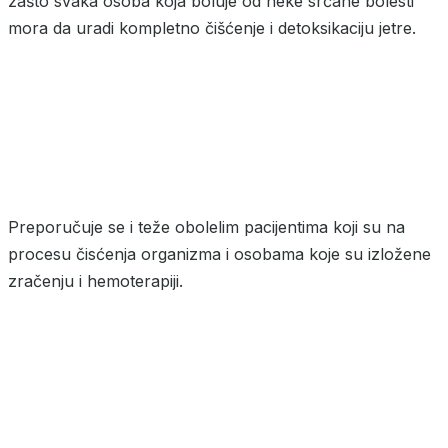
zašto svaka osoba koja boluje od neke srčane bolesti
mora da uradi kompletno čišćenje i detoksikaciju jetre.
Preporučuje se i teže obolelim pacijentima koji su na
procesu čisćenja organizma i osobama koje su izložene
zračenju i hemoterapiji.