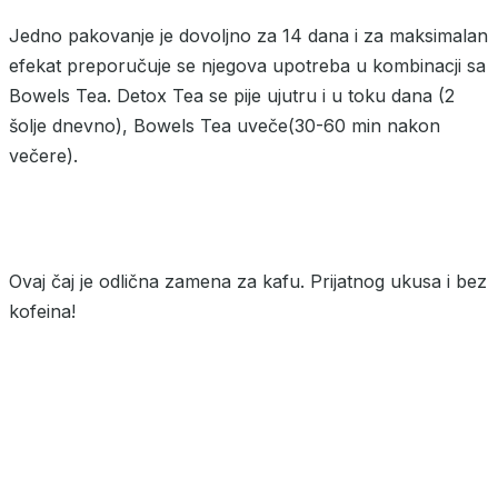
Jedno pakovanje je dovoljno za 14 dana i za maksimalan
efekat preporučuje se njegova upotreba u kombinacji sa
Bowels Tea. Detox Tea se pije ujutru i u toku dana (2
šolje dnevno), Bowels Tea uveče(30-60 min nakon
večere).
Ovaj čaj je odlična zamena za kafu. Prijatnog ukusa i bez
kofeina!