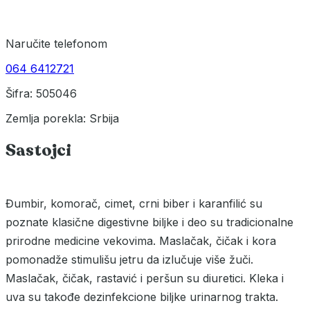
Naručite telefonom
064 6412721
Šifra: 505046
Zemlja porekla: Srbija
Sastojci
Đumbir, komorač, cimet, crni biber i karanfilić su
poznate klasične digestivne biljke i deo su tradicionalne
prirodne medicine vekovima. Maslačak, čičak i kora
pomonadže stimulišu jetru da izlučuje više žuči.
Maslačak, čičak, rastavić i peršun su diuretici. Kleka i
uva su takođe dezinfekcione biljke urinarnog trakta.