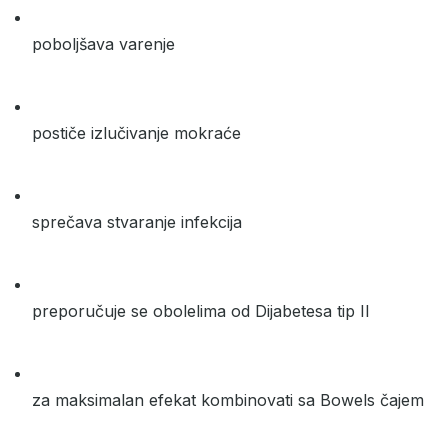
poboljšava varenje
postiče izlučivanje mokraće
sprečava stvaranje infekcija
preporučuje se obolelima od Dijabetesa tip II
za maksimalan efekat kombinovati sa Bowels čajem