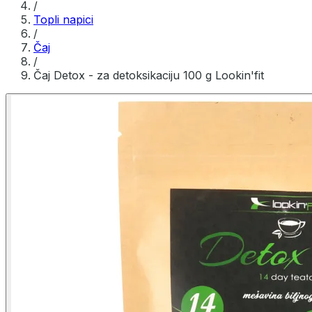
/
Topli napici
/
Čaj
/
Čaj Detox - za detoksikaciju 100 g Lookin'fit