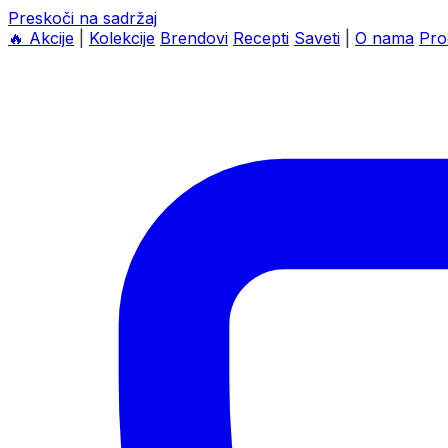
Preskoči na sadržaj
🔥
Akcije
|
Kolekcije
Brendovi
Recepti
Saveti
|
O nama
Pro