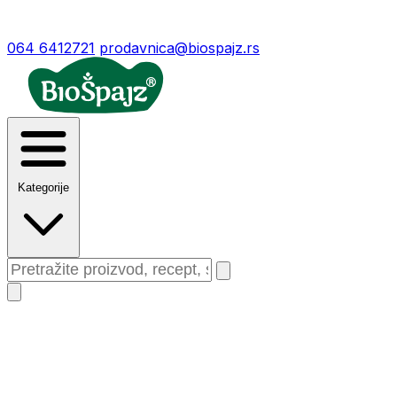
064 6412721
prodavnica@biospajz.rs
Kategorije