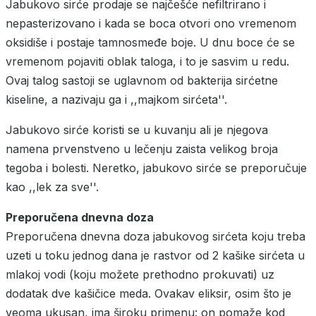
Jabukovo sirće prodaje se najčešće nefiltrirano i
nepasterizovano i kada se boca otvori ono vremenom
oksidiše i postaje tamnosmeđe boje. U dnu boce će se
vremenom pojaviti oblak taloga, i to je sasvim u redu.
Ovaj talog sastoji se uglavnom od bakterija sirćetne
kiseline, a nazivaju ga i ,,majkom sirćeta''.
Jabukovo sirće koristi se u kuvanju ali je njegova
namena prvenstveno u lečenju zaista velikog broja
tegoba i bolesti. Neretko, jabukovo sirće se preporučuje
kao ,,lek za sve''.
Preporučena dnevna doza
Preporučena dnevna doza jabukovog sirćeta koju treba
uzeti u toku jednog dana je rastvor od 2 kašike sirćeta u
mlakoj vodi (koju možete prethodno prokuvati) uz
dodatak dve kašičice meda. Ovakav eliksir, osim što je
veoma ukusan, ima široku primenu: on pomaže kod