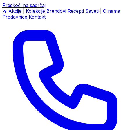
Preskoči na sadržaj
🔥
Akcije
|
Kolekcije
Brendovi
Recepti
Saveti
|
O nama
Prodavnice
Kontakt