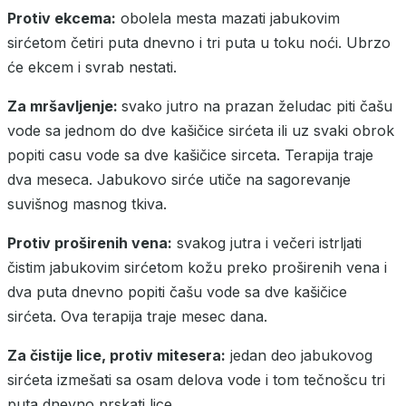
Protiv ekcema:
obolela mesta mazati jabukovim
sirćetom četiri puta dnevno i tri puta u toku noći. Ubrzo
će ekcem i svrab nestati.
Za mršavljenje:
svako jutro na prazan želudac piti čašu
vode sa jednom do dve kašičice sirćeta ili uz svaki obrok
popiti casu vode sa dve kašičice sirceta. Terapija traje
dva meseca. Jabukovo sirće utiče na sagorevanje
suvišnog masnog tkiva.
Protiv proširenih vena:
svakog jutra i večeri istrljati
čistim jabukovim sirćetom kožu preko proširenih vena i
dva puta dnevno popiti čašu vode sa dve kašičice
sirćeta. Ova terapija traje mesec dana.
Za čistije lice, protiv mitesera:
jedan deo jabukovog
sirćeta izmešati sa osam delova vode i tom tečnošcu tri
puta dnevno prskati lice.