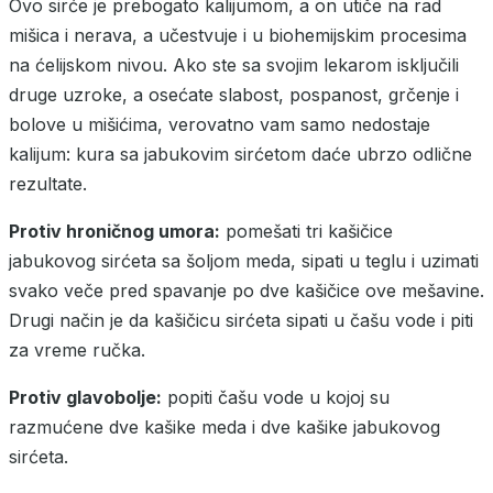
Ovo sirće je prebogato kalijumom, a on utiče na rad
mišica i nerava, a učestvuje i u biohemijskim procesima
na ćelijskom nivou. Ako ste sa svojim lekarom isključili
druge uzroke, a osećate slabost, pospanost, grčenje i
bolove u mišićima, verovatno vam samo nedostaje
kalijum: kura sa jabukovim sirćetom daće ubrzo odlične
rezultate.
Protiv hroničnog umora:
pomešati tri kašičice
jabukovog sirćeta sa šoljom meda, sipati u teglu i uzimati
svako veče pred spavanje po dve kašičice ove mešavine.
Drugi način je da kašičicu sirćeta sipati u čašu vode i piti
za vreme ručka.
Protiv glavobolje:
popiti čašu vode u kojoj su
razmućene dve kašike meda i dve kašike jabukovog
sirćeta.