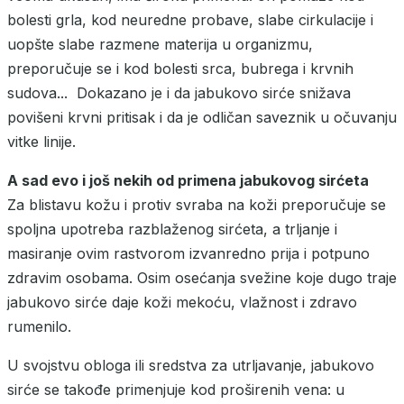
bolesti grla, kod neuredne probave, slabe cirkulacije i
uopšte slabe razmene materija u organizmu,
preporučuje se i kod bolesti srca, bubrega i krvnih
sudova... Dokazano je i da jabukovo sirće snižava
povišeni krvni pritisak i da je odličan saveznik u očuvanju
vitke linije.
A sad evo i još nekih od primena jabukovog sirćeta
Za blistavu kožu i protiv svraba na koži preporučuje se
spoljna upotreba razblaženog sirćeta, a trljanje i
masiranje ovim rastvorom izvanredno prija i potpuno
zdravim osobama. Osim osećanja svežine koje dugo traje
jabukovo sirće daje koži mekoću, vlažnost i zdravo
rumenilo.
U svojstvu obloga ili sredstva za utrljavanje, jabukovo
sirće se takođe primenjuje kod proširenih vena: u