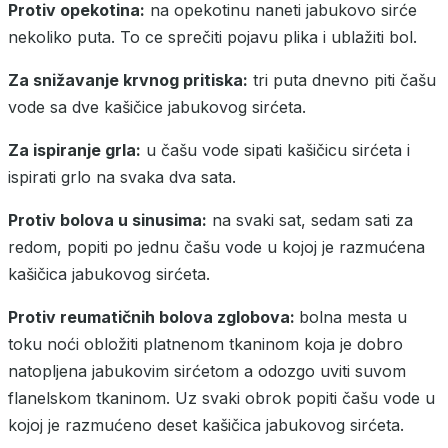
Protiv opekotina:
na opekotinu naneti jabukovo sirće
nekoliko puta. To ce sprečiti pojavu plika i ublažiti bol.
Za snižavanje krvnog pritiska:
tri puta dnevno piti čašu
vode sa dve kašičice jabukovog sirćeta.
Za ispiranje grla:
u čašu vode sipati kašičicu sirćeta i
ispirati grlo na svaka dva sata.
Protiv bolova u sinusima:
na svaki sat, sedam sati za
redom, popiti po jednu čašu vode u kojoj je razmućena
kašičica jabukovog sirćeta.
Protiv reumatičnih bolova zglobova:
bolna mesta u
toku noći obložiti platnenom tkaninom koja je dobro
natopljena jabukovim sirćetom a odozgo uviti suvom
flanelskom tkaninom. Uz svaki obrok popiti čašu vode u
kojoj je razmućeno deset kašičica jabukovog sirćeta.