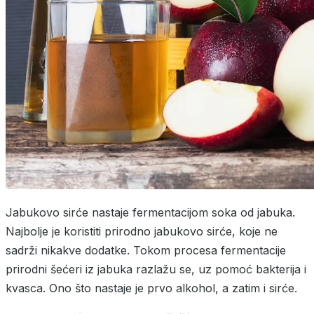
Jabukovo sirće nastaje fermentacijom soka od jabuka.
Najbolje je koristiti prirodno jabukovo sirće, koje ne
sadrži nikakve dodatke. Tokom procesa fermentacije
prirodni šećeri iz jabuka razlažu se, uz pomoć bakterija i
kvasca. Ono što nastaje je prvo alkohol, a zatim i sirće.