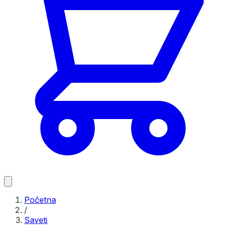
Početna
/
Saveti