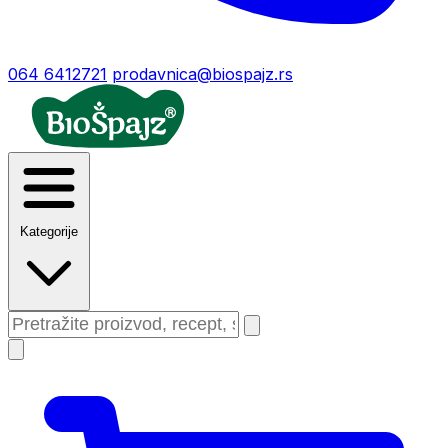
064 6412721
prodavnica@biospajz.rs
Kategorije