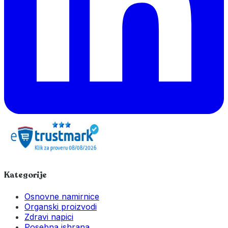
Kategorije
Osnovne namirnice
Organski proizvodi
Zdravi napici
Posebna ishrana