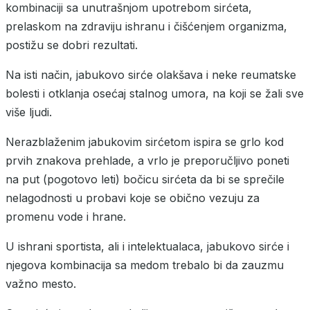
kombinaciji sa unutrašnjom upotrebom sirćeta,
prelaskom na zdraviju ishranu i čišćenjem organizma,
postižu se dobri rezultati.
Na isti način, jabukovo sirće olakšava i neke reumatske
bolesti i otklanja osećaj stalnog umora, na koji se žali sve
više ljudi.
Nerazblaženim jabukovim sirćetom ispira se grlo kod
prvih znakova prehlade, a vrlo je preporučljivo poneti
na put (pogotovo leti) bočicu sirćeta da bi se sprečile
nelagodnosti u probavi koje se obično vezuju za
promenu vode i hrane.
U ishrani sportista, ali i intelektualaca, jabukovo sirće i
njegova kombinacija sa medom trebalo bi da zauzmu
važno mesto.