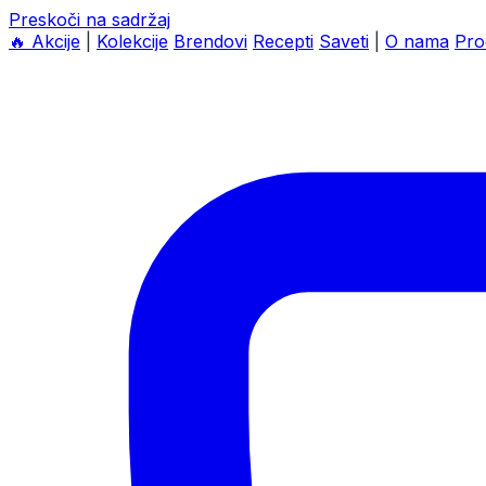
Preskoči na sadržaj
🔥
Akcije
|
Kolekcije
Brendovi
Recepti
Saveti
|
O nama
Pro