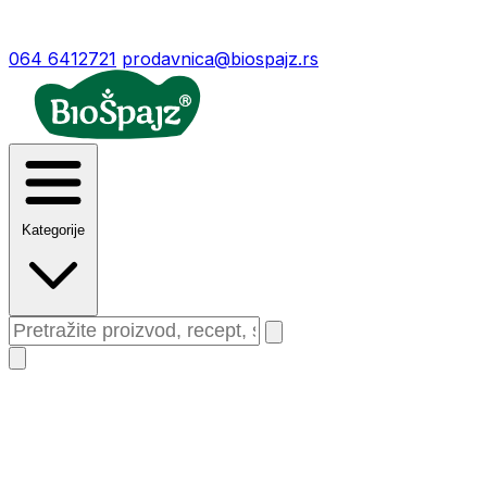
064 6412721
prodavnica@biospajz.rs
Kategorije