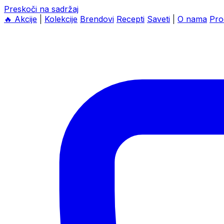
Preskoči na sadržaj
🔥
Akcije
|
Kolekcije
Brendovi
Recepti
Saveti
|
O nama
Pro