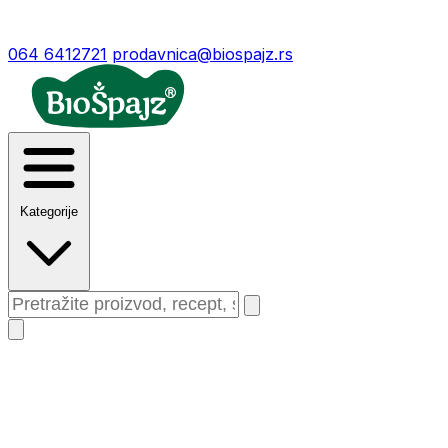
064 6412721
prodavnica@biospajz.rs
Kategorije