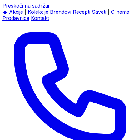
Preskoči na sadržaj
🔥
Akcije
|
Kolekcije
Brendovi
Recepti
Saveti
|
O nama
Prodavnice
Kontakt