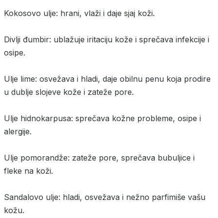
Kokosovo ulje: hrani, vlaži i daje sjaj koži.
Divlji đumbir: ublažuje iritaciju kože i sprečava infekcije i
osipe.
Ulje lime: osvežava i hladi, daje obilnu penu koja prodire
u dublje slojeve kože i zateže pore.
Ulje hidnokarpusa: sprečava kožne probleme, osipe i
alergije.
Ulje pomorandže: zateže pore, sprečava bubuljice i
fleke na koži.
Sandalovo ulje: hladi, osvežava i nežno parfimiše vašu
kožu.