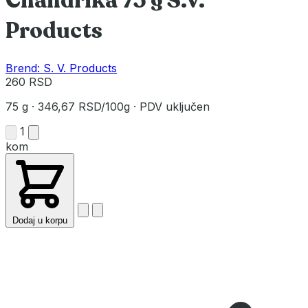
Chandrika 75 g S.V.
Products
Brend: S. V. Products
260 RSD
75 g
·
346,67 RSD/100g
·
PDV uključen
1
kom
Dodaj u korpu