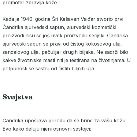
promoter zdravlja kože.
Kada je 1940. godine Šri Kešavan Vaiđar stvorio prvi
Čandrika ajurvedski sapun, ajurvedski kozmetički
proizvodi nisu se još uvek proizvodili serijski. Čandrika
ajurvedski sapun se pravi od čistog kokosovog ulja,
sandalovog ulja, pačulija i drugih biljaka. Ne sadrži bilo
kakve životinjske masti niti je testirana na životinjama. U
potpunosti se sastoji od čistih biljnih ulja.
Svojstva
Čandrika upošljava prirodu da se brine za vašu kožu.
Evo kako deluju njeni osnovni sastojci: