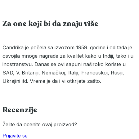
Za one koji bi da znaju više
Čandrika je počela sa izvozom 1959. godine i od tada je
osvojila mnoge nagrade za kvalitet kako u Indiji, tako i u
inostranstvu. Danas se ovi sapuni naširoko koriste u
SAD, V. Britaniji, Nemačkoj, Italiji, Francuskoj, Rusiji,
Ukrajini itd. Vreme je da i vi otkrijete zašto.
Recenzije
Želite da ocenite ovaj proizvod?
Prijavite se