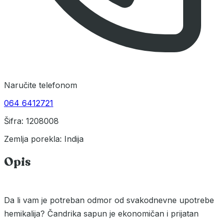
Naručite telefonom
064 6412721
Šifra: 1208008
Zemlja porekla: Indija
Opis
Da li vam je potreban odmor od svakodnevne upotrebe
hemikalija? Čandrika sapun je ekonomičan i prijatan