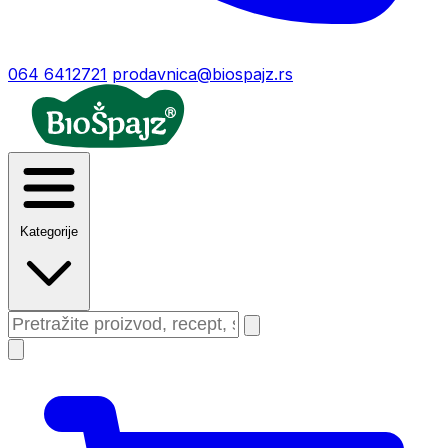
064 6412721
prodavnica@biospajz.rs
Kategorije