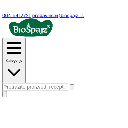
064 6412721
prodavnica@biospajz.rs
Kategorije