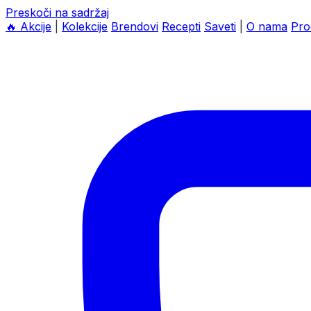
Preskoči na sadržaj
🔥
Akcije
|
Kolekcije
Brendovi
Recepti
Saveti
|
O nama
Pro