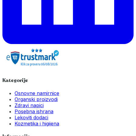
Kategorije
Osnovne namirnice
Organski proizvodi
Zdravi napici
Posebna ishrana
Lekoviti dodaci
Kozmetika i higijena