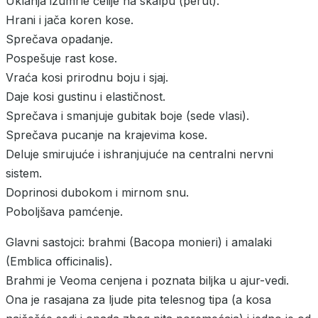
Uklanja izumrle ćelije na skalpu (perut).
Hrani i jača koren kose.
Sprečava opadanje.
Pospešuje rast kose.
Vraća kosi prirodnu boju i sjaj.
Daje kosi gustinu i elastičnost.
Sprečava i smanjuje gubitak boje (sede vlasi).
Sprečava pucanje na krajevima kose.
Deluje smirujuće i ishranjujuće na centralni nervni
sistem.
Doprinosi dubokom i mirnom snu.
Poboljšava pamćenje.
Glavni sastojci: brahmi (Bacopa monieri) i amalaki
(Emblica officinalis).
Brahmi je Veoma cenjena i poznata biljka u ajur-vedi.
Ona je rasajana za ljude pita telesnog tipa (a kosa