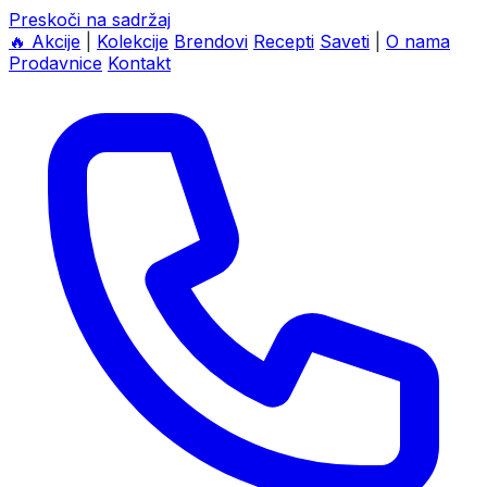
Preskoči na sadržaj
🔥
Akcije
|
Kolekcije
Brendovi
Recepti
Saveti
|
O nama
Prodavnice
Kontakt