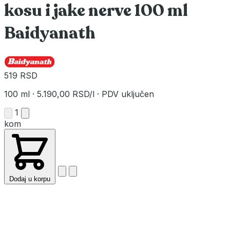
kosu i jake nerve 100 ml
Baidyanath
519 RSD
100 ml
·
5.190,00 RSD/l
·
PDV uključen
1
kom
Dodaj u korpu