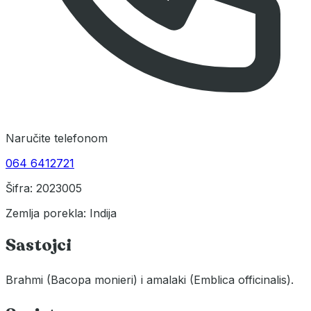
Naručite telefonom
064 6412721
Šifra: 2023005
Zemlja porekla: Indija
Sastojci
Brahmi (Bacopa monieri) i amalaki (Emblica officinalis).