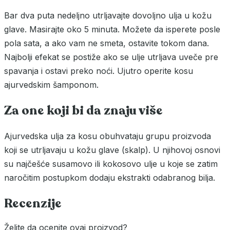
Bar dva puta nedeljno utrljavajte dovoljno ulja u kožu
glave. Masirajte oko 5 minuta. Možete da isperete posle
pola sata, a ako vam ne smeta, ostavite tokom dana.
Najbolji efekat se postiže ako se ulje utrljava uveče pre
spavanja i ostavi preko noći. Ujutro operite kosu
ajurvedskim šamponom.
Za one koji bi da znaju više
Ajurvedska ulja za kosu obuhvataju grupu proizvoda
koji se utrljavaju u kožu glave (skalp). U njihovoj osnovi
su najčešće susamovo ili kokosovo ulje u koje se zatim
naročitim postupkom dodaju ekstrakti odabranog bilja.
Recenzije
Želite da ocenite ovaj proizvod?