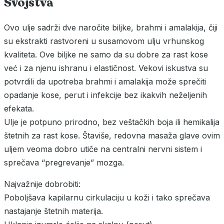
Svojstva
Ovo ulje sadrži dve naročite biljke, brahmi i amalakija, čiji
su ekstrakti rastvoreni u susamovom ulju vrhunskog
kvaliteta. Ove biljke ne samo da su dobre za rast kose
već i za njenu ishranu i elastičnost. Vekovi iskustva su
potvrdili da upotreba brahmi i amalakija može sprečiti
opadanje kose, perut i infekcije bez ikakvih neželjenih
efekata.
Ulje je potpuno prirodno, bez veštačkih boja ili hemikalija
štetnih za rast kose. Štaviše, redovna masaža glave ovim
uljem veoma dobro utiče na centralni nervni sistem i
sprečava “pregrevanje” mozga.
Najvažnije dobrobiti:
Poboljšava kapilarnu cirkulaciju u koži i tako sprečava
nastajanje štetnih materija.