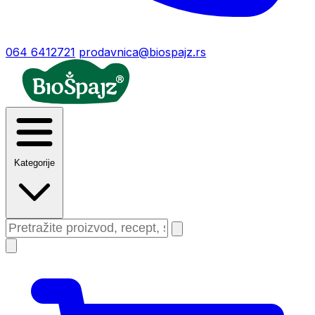
064 6412721
prodavnica@biospajz.rs
Kategorije