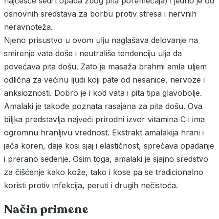
najčešće sedi i opada zbog pita poremećaja) i jedno je od
osnovnih sredstava za borbu protiv stresa i nervnih
neravnoteža.
Njeno prisustvo u ovom ulju naglašava delovanje na
smirenje vata doše i neutrališe tendenciju ulja da
povećava pita došu. Zato je masaža brahmi amla uljem
odlična za većinu ljudi koji pate od nesanice, nervoze i
anksioznosti. Dobro je i kod vata i pita tipa glavobolje.
Amalaki je takođe poznata rasajana za pita došu. Ova
biljka predstavlja najveći prirodni izvor vitamina C i ima
ogromnu hranljivu vrednost. Ekstrakt amalakija hrani i
jača koren, daje kosi sjaj i elastičnost, sprečava opadanje
i prerano sedenje. Osim toga, amalaki je sjajno sredstvo
za čišćenje kako kože, tako i kose pa se tradicionalno
koristi protiv infekcija, peruti i drugih nečistoća.
Način primene